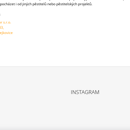
pocházet i od jiných pěstitelů nebo pěstitelských projektů.
:
 s.r.o.
43,
ejkovice
INSTAGRAM