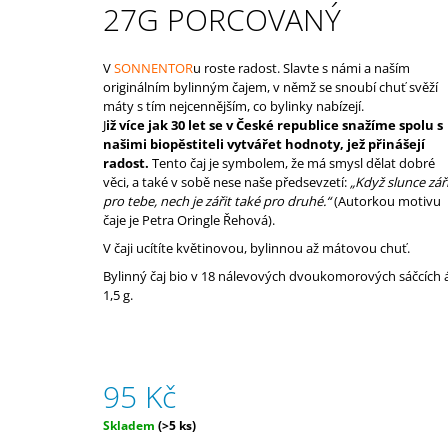
27G PORCOVANÝ
833 Kč
V
SONNENTOR
u roste radost. Slavte s námi a naším
originálním bylinným čajem, v němž se snoubí chuť svěží
máty s tím nejcennějším, co bylinky nabízejí.
J
iž více jak 30 let se v České republice snažíme spolu s
našimi biopěstiteli vytvářet hodnoty, jež přinášejí
radost.
Tento čaj je symbolem, že má smysl dělat dobré
věci, a také v sobě nese naše předsevzetí:
„Když slunce zář
pro tebe, nech je zářit také pro druhé.“
(Autorkou motivu
čaje je Petra Oringle Řehová).
V čaji ucítíte květinovou, bylinnou až mátovou chuť.
Bylinný čaj bio v 18 nálevových dvoukomorových sáčcích 
1,5 g.
95 Kč
Měrná
Skladem
(>5 ks)
cena: