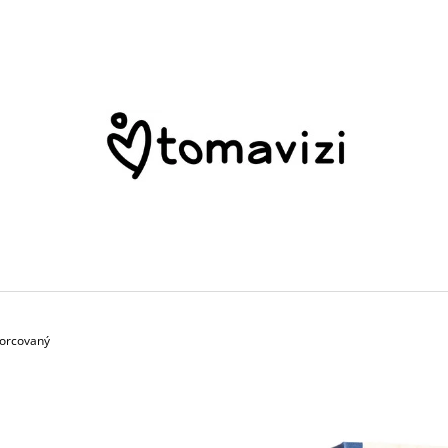
CO POTŘEBUJETE NAJÍT?
HLEDAT
DOPORUČUJEME
porcovaný
KÁVA TOMAVIZI BRAZIL 250G
PERU – ELI ESPI