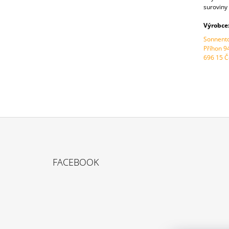
suroviny 
Výrobce
Sonnentor
Příhon 9
696 15 Č
Z
Á
FACEBOOK
P
A
T
Í