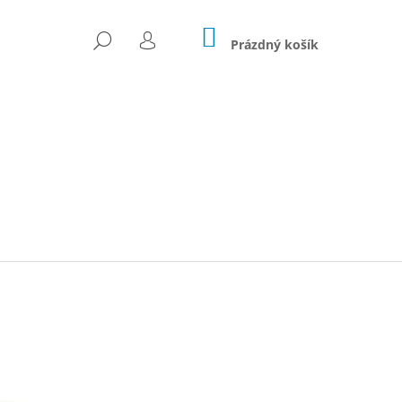
NÁKUPNÍ
HLEDAT
KOŠÍK
Prázdný košík
PŘIHLÁŠENÍ
Následující
NOZA - 250G - FILTR