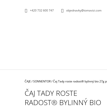
K
Přejít
na
O
ZPĚT
ZPĚT
+420 732 600 747
objednavky@tomavizi.com
obsah
DO
DO
Š
OBCHODU
OBCHODU
Í
K
Domů
ČAJE
/
SONNENTOR
/
Čaj Tady roste radost® bylinný bio 27g 
ČAJ TADY ROSTE
RADOST® BYLINNÝ BIO
KÁVA TOMAVIZI BRAZIL 1000G