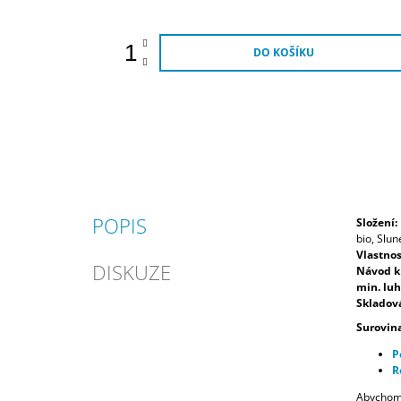
DO KOŠÍKU
POPIS
Složení:
bio,
Slune
Vlastnos
DISKUZE
Návod k 
min. luh
Skladov
Surovin
P
R
Abychom 