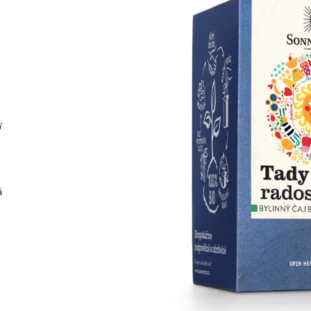
299 Kč
375 Kč
í
á