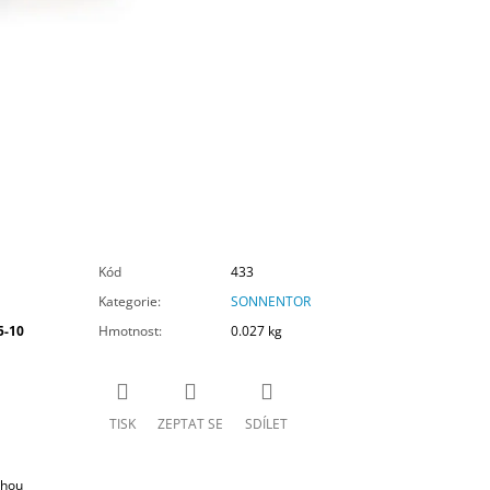
Kód
433
Kategorie
:
SONNENTOR
5-10
Hmotnost
:
0.027 kg
TISK
ZEPTAT SE
SDÍLET
ohou