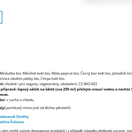
M
eduňka bio,
Měsíček květ bio,
Máta peprná bio,
Černý bez květ bio,
Jahodník list
čnice okvětní plátky bio,
Chrpa květ bio.
ti:
vhodné i pro vegany, vegetariány, ekobalení, CZ-BIO-002
přípravě:
čajový sáček na šálek (cca 250 ml) přelejte vroucí vodou a nechte 
ovat.
ání
:
v suchu a chladu.
a(y)
pocházejí mimo jiné od těchto pěstitelů:
odstavek Ondřej
odina Šulcova
vám mohli zajistit dostupnost produktů i v případě výpadku dodávek surovin, m