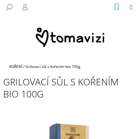
K
Přejít
NÁKUP
M
HLEDAT
na
KOŠÍK
O
PŘIHLÁŠENÍ
ZPĚT
ZPĚT
obsah
Š
Í
C
K
O
P
O
T
Domů
KOŘENÍ
/
Grilovací sůl s kořením bio 100g
Ř
GRILOVACÍ SŮL S KOŘENÍM
E
B
BIO 100G
U
J
E
T
E
N