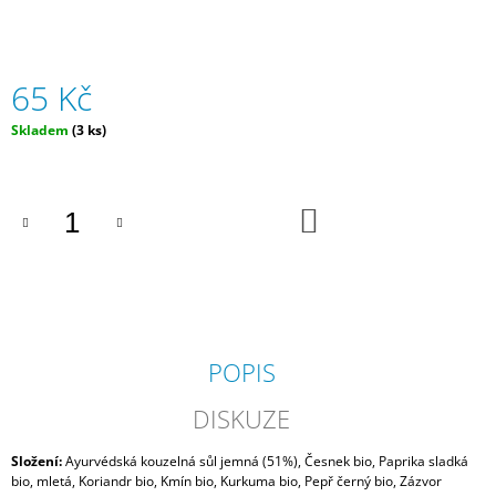
J
E
M
E
65 Kč
Měrná
KÁVA
Skladem
(3 ks)
TOMAVIZI
cena:
BRAZIL
1000G
DO
833
KOŠÍKU
Kč
POPIS
DISKUZE
Složení:
Ayurvédská kouzelná sůl jemná (51%),
Česnek bio,
Paprika sladká
bio, mletá,
Koriandr bio,
Kmín bio, K
urkuma bio,
Pepř černý bio,
Zázvor