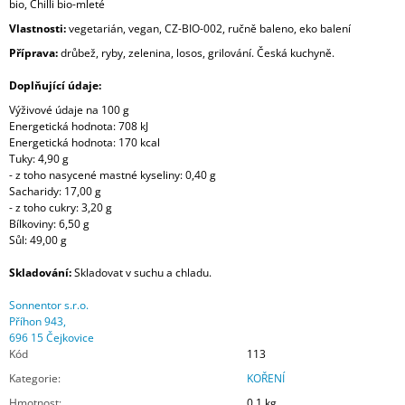
bio,
Chilli bio-mleté
Vlastnosti:
vegetarián, vegan, CZ-BIO-002, ručně baleno, eko balení
Příprava:
drůbež, ryby, zelenina, losos, grilování. Česká kuchyně.
Doplňující údaje:
Výživové údaje na 100 g
Energetická hodnota: 708 kJ
Energetická hodnota: 170 kcal
Tuky: 4,90 g
- z toho nasycené mastné kyseliny: 0,40 g
Sacharidy: 17,00 g
- z toho cukry: 3,20 g
Bílkoviny: 6,50 g
Sůl: 49,00 g
Skladování:
Skladovat v suchu a chladu.
Sonnentor s.r.o.
Příhon 943,
696 15 Čejkovice
Kód
113
Kategorie
:
KOŘENÍ
Hmotnost
:
0.1 kg