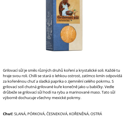
A
J
Í
T
?
HLEDAT
Grilovací sůl je směs různých druhů koření a krystalické soli. Každé tu
hraje svou roli. Chilli se stará o lehkou ostrost, zatímco kmín odpovídá
za kořeněnou chuť a sladká paprika o zjemnění celého pokrmu. S
grilovací solí chutná grilované kuře konečně jako u babičky. Vedle
D
drůbeže se grilovací sůl hodí na rybu a marinované maso. Tato sůl
O
výborně dochucuje všechny mexické pokrmy.
P
O
R
Chuť:
SLANÁ, PÓRKOVÁ, ČESNEKOVÁ, KOŘENĚNÁ, OSTRÁ
U
Č
U