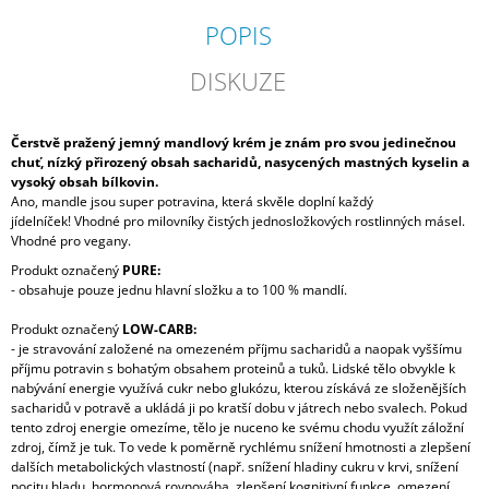
POPIS
DISKUZE
Čerstvě pražený jemný mandlový krém je znám pro svou jedinečnou
chuť, nízký přirozený obsah sacharidů, nasycených mastných kyselin a
vysoký obsah bílkovin.
Ano, mandle jsou super potravina, která skvěle doplní každý
jídelníček! Vhodné pro milovníky čistých jednosložkových rostlinných másel.
Vhodné pro vegany.
Produkt označený
PURE:
- obsahuje pouze jednu hlavní složku a to
100 % mandlí.
Produkt označený
LOW-CARB:
-
je stravování založené na omezeném příjmu sacharidů a naopak vyššímu
příjmu potravin s bohatým obsahem proteinů a tuků. Lidské tělo obvykle k
nabývání energie využívá cukr nebo glukózu, kterou získává ze složenějších
sacharidů v potravě a ukládá ji po kratší dobu v játrech nebo svalech. Pokud
tento zdroj energie omezíme, tělo je nuceno ke svému chodu využít záložní
zdroj, čímž je tuk. To vede k poměrně rychlému snížení hmotnosti a zlepšení
dalších metabolických vlastností (např. snížení hladiny cukru v krvi, snížení
pocitu hladu, hormonová rovnováha, zlepšení kognitivní funkce, omezení