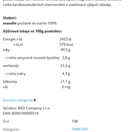
rizika kardiovaskulárních onemocnění a stabilizace výkyvů nálady).
Složení:
mandle
pražené na sucho 100%.
Výživové údaje ve 100g produktu:
Energie v kJ
2423 kJ
v kcal
579 kcal
tuky
49,9 g
- z toho nasycené mastné kyseliny
3,8 g
sacharidy
21,6 g
- z toho cukry
4,3 g
bílkoviny
21,1 g
sůl
0 mg
Seznam alergenů
:
8
Výrobce: RAD Company s.r.o.
EAN:
8594196990518
Kód
108
Kategorie
:
TRINUTKY