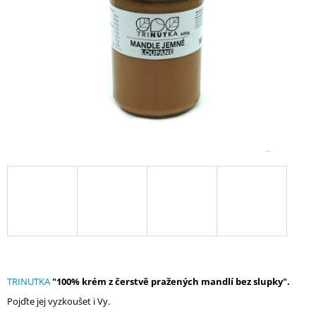
A
J
Í
T
?
HLEDAT
D
O
P
O
R
TRINUTKA
"
100% krém z čerstvě pražených mandlí bez slupky".
U
Č
Pojďte jej vyzkoušet i Vy.
U