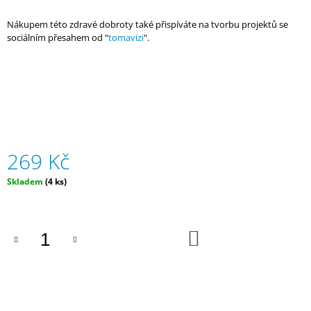
J
E
Nákupem této zdravé dobroty také přispíváte na tvorbu projektů se
M
sociálním přesahem od "
tomavizi
".
E
PERU
–
ELI
ESPINOZA
-
250G
-
269 Kč
FILTR
Měrná
Skladem
(4 ks)
375
cena:
Kč
DO
KOŠÍKU