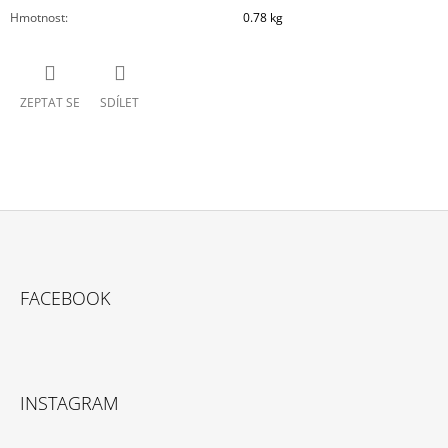
Hmotnost
:
0.78 kg
ZEPTAT SE
SDÍLET
Z
Á
FACEBOOK
P
A
T
Í
INSTAGRAM