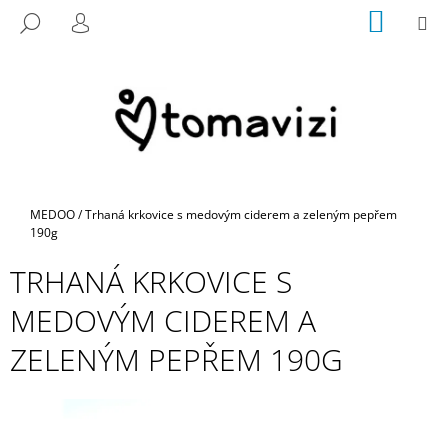
K
Přejít
NÁKUP
M
HLEDAT
na
KOŠÍK
O
PŘIHLÁŠENÍ
ZPĚT
ZPĚT
obsah
Š
Í
C
K
O
P
O
T
Domů
MEDOO
/
Trhaná krkovice s medovým ciderem a zeleným pepřem
Ř
190g
E
TRHANÁ KRKOVICE S
B
MEDOVÝM CIDEREM A
U
J
ZELENÝM PEPŘEM 190G
E
T
E
N