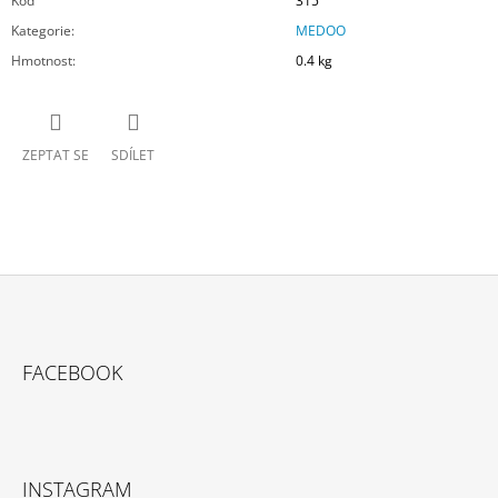
Kód
315
Kategorie
:
MEDOO
Hmotnost
:
0.4 kg
ZEPTAT SE
SDÍLET
Z
Á
FACEBOOK
P
A
T
Í
INSTAGRAM