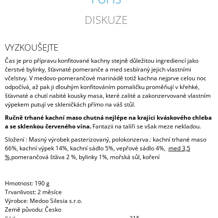
DISKUZE
VYZKOUŠEJTE
Čas je pro přípravu konfitované kachny stejně důležitou ingrediencí jako
čerstvé bylinky, šťavnaté pomeranče a med sesbíraný jejich vlastními
včelstvy. V medovo-pomerančové marinádě totiž kachna nejprve celou noc
odpočívá, až pak ji dlouhým konfitováním pomaličku proměňují v křehké,
šťavnaté a chutí nabité kousky masa, které zalité a zakonzervované vlastním
výpekem putují ve skleničkách přímo na váš stůl.
Ručně trhané kachní maso chutná nejlépe na krajíci kváskového chleba
a se sklenkou červeného vína.
Fantazii na talíři se však meze nekladou.
Složení : Masný výrobek pasterizovaný, polokonzerva.:
kachní trhané maso
66%, kachní výpek 14%, kachní sádlo 5%, vepřové sádlo 4%,
med 3,5
%,
pomerančová šťáva 2 %, bylinky 1%, mořská sůl, koření
Hmotnost: 190 g
Trvanlivost: 2 měsíce
Výrobce: Medoo Silesia s.r.o.
Země původu: Česko