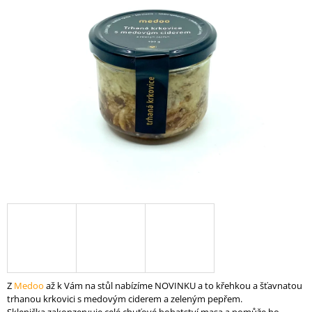
A
J
Í
T
?
HLEDAT
D
O
P
O
R
U
Z
Medoo
až k Vám na stůl nabízíme NOVINKU a to křehkou a šťavnatou
Č
trhanou krkovici s medovým ciderem a zeleným pepřem.
U