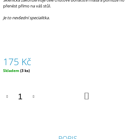
Sklenička zakonzervuje celé chuťové bohatství masa a pomůže ho
J
přenést přímo na váš stůl.
E
M
Je to nevšední specialitka.
E
MED
KVĚTOVÝ
SMÍŠENÝ
600G
175 Kč
180
Kč
Měrná
Skladem
(3 ks)
cena:
DO
KOŠÍKU
POPIS