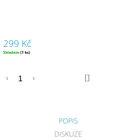
J
E
M
E
ČAJ
299 Kč
DĚKUJI
BIO
Měrná
Skladem
(1 ks)
27G
cena:
PORCOVANÝ
100
Kč
DO
KOŠÍKU
POPIS
DISKUZE