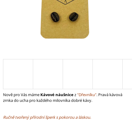
A
J
Í
T
?
HLEDAT
D
Nově pro Vás máme
Kávové náušnice
z
"Dřevníku"
. Pravá kávová
O
zrnka do ucha pro každého milovníka dobré kávy.
P
O
R
Ručně tvořený přírodní šperk s pokorou a láskou.
U
Č
U