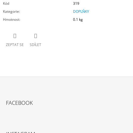
Kód
319
Kategorie
:
DOPLŇKY
Hmotnost
:
0.1 kg
ZEPTAT SE
SDÍLET
Z
Á
FACEBOOK
P
A
T
Í