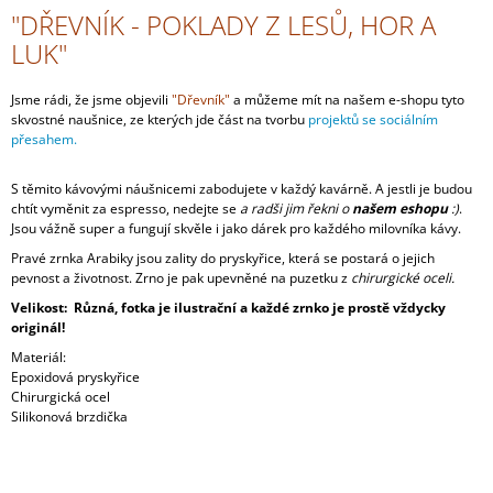
"DŘEVNÍK - POKLADY Z LESŮ, HOR A
LUK"
Jsme rádi, že jsme objevili
"Dřevník"
a můžeme mít na našem e-shopu tyto
skvostné naušnice, ze kterých jde část na tvorbu
projektů se sociálním
přesahem.
S těmito kávovými náušnicemi zabodujete v každý kavárně. A jestli je budou
chtít vyměnit za espresso, nedejte se
a radši jim řekni o
našem eshopu
:)
.
Jsou vážně super a fungují skvěle i jako dárek pro každého milovníka kávy.
Pravé zrnka Arabiky jsou zality do pryskyřice, která se postará o jejich
pevnost a životnost. Zrno je pak upevněné na puzetku z
chirurgické oceli.
Velikost: Různá, fotka je ilustrační a každé zrnko je prostě vždycky
originál!
Materiál:
Epoxidová pryskyřice
Chirurgická ocel
Silikonová brzdička