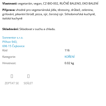
Vlastnosti:
vegetarián, vegan, CZ-BIO-002, RUČNĚ BALENO, EKO BALENÍ
Příprava:
vhodné pro
vegetariánská jídla, těstoviny, drůbež, zelenina,
grilování, pikantní štrúdl, pizza, sýr, čerstvý sýr. Středomořská kuchyně,
italská kuchyně
Skladování:
Skladovat v suchu a chladu.
Sonnentor s.r.o.
Příhon 943,
696 15 Čejkovice
Kód
116
Kategorie
:
KOŘENÍ
Hmotnost
:
0.02 kg
ZEPTAT SE
SDÍLET