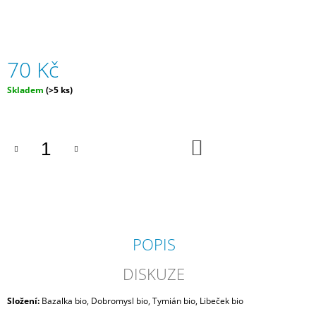
J
E
M
E
70 Kč
ČAJ
Měrná
Skladem
(>5 ks)
JARNÍ
cena:
POLÍBENÍ
BIO
27G
PORCOVANÝ
DO
KOŠÍKU
95
Kč
POPIS
DISKUZE
Složení:
B
azalka bio,
Dobromysl bio,
Tymián bio,
Libeček bio