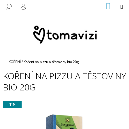
K
Přejít
NÁKUP
M
HLEDAT
na
KOŠÍK
O
PŘIHLÁŠENÍ
ZPĚT
ZPĚT
obsah
Š
Í
C
K
O
P
O
T
Domů
KOŘENÍ
/
Koření na pizzu a těstoviny bio 20g
Ř
KOŘENÍ NA PIZZU A TĚSTOVINY
E
B
BIO 20G
U
J
E
TIP
T
E
N