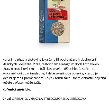
A
J
Í
T
?
HLEDAT
Koření na pizzu a těstoviny je určeno již podle názvu k dochucení
klasických jídel Itálie. Pizze, těstovinám a lasagním dodá toto koření
chuť, kterou člověk mimo Itálii často velmi těžce hledá. Koření se
výborně hodí do minestrone, italské zeleninové polévky, kterou je
D
ideální zjemnit parmezánem. Když k tomu zakousnete ciabattu, báječná
O
večeře s přáteli může začít.
P
Kořenící směs bio.
O
R
Chuť:
OREGANO, VÝRAZNÁ, STŘEDOMOŘSKÁ, LIBEČKOVÁ
U
Č
U